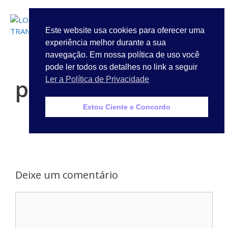
LOGIN
Este website usa cookies para oferecer uma
experiência melhor durante a sua
Quem Somos
navegação. Em nossa política de uso você
pode ler todos os detalhes no link a seguir
placeholder.png
Ler a Política de Privacidade
Estou Ciente e Concordo
Deixe um comentário