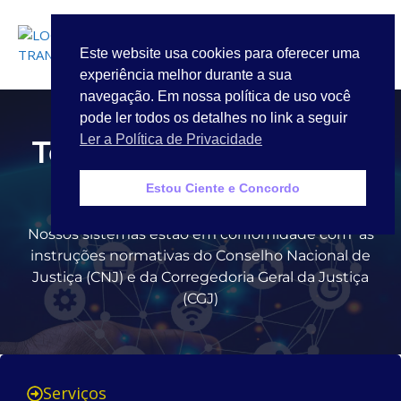
LOGIN
Este website usa cookies para oferecer uma
experiência melhor durante a sua
Quem Somos
navegação. Em nossa política de uso você
pode ler todos os detalhes no link a seguir
Ler a Política de Privacidade
Temos a solução para
você
Estou Ciente e Concordo
Nossos sistemas estão em confomidade com as
instruções normativas do Conselho Nacional de
Justiça (CNJ) e da Corregedoria Geral da Justiça
(CGJ)
Serviços