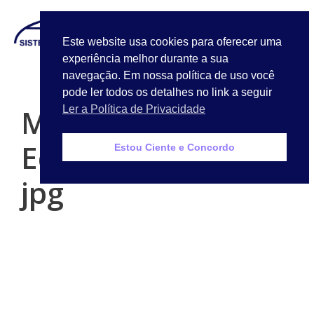
LOGIN
Este website usa cookies para oferecer uma
experiência melhor durante a sua
Quem Somos
navegação. Em nossa política de uso você
pode ler todos os detalhes no link a seguir
Minimalist
Ler a Política de Privacidade
Education portfolio
Estou Ciente e Concordo
jpg