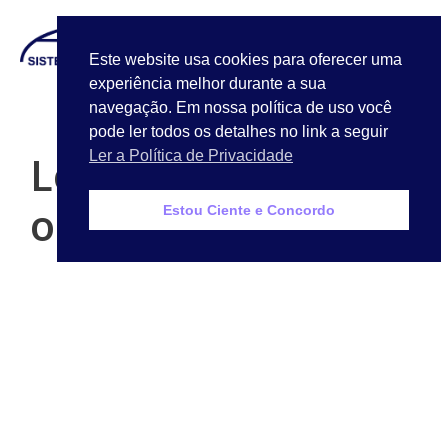
LOGIN
Este website usa cookies para oferecer uma
experiência melhor durante a sua
Quem Somos
navegação. Em nossa política de uso você
pode ler todos os detalhes no link a seguir
Logotipo TJSP
Ler a Política de Privacidade
original
Estou Ciente e Concordo