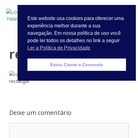
LOGIN
Este website usa cookies para oferecer uma
experiência melhor durante a sua
Quem Somos
navegação. Em nossa política de uso você
pode ler todos os detalhes no link a seguir
rectangle
Ler a Política de Privacidade
Estou Ciente e Concordo
rectangle
Deixe um comentário