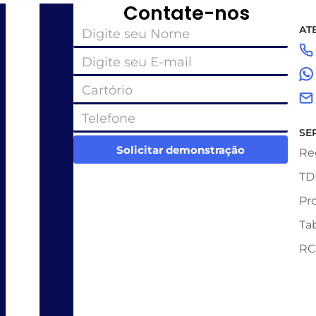
Contate-nos
AT
SE
Solicitar demonstração
Re
TD
Pr
Ta
RC