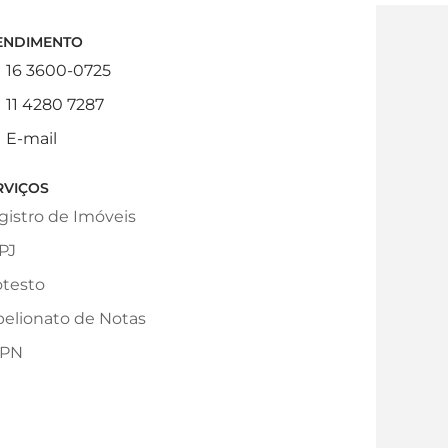
ENDIMENTO
16 3600-0725
11 4280 7287
E-mail
RVIÇOS
gistro de Imóveis
PJ
otesto
belionato de Notas
PN