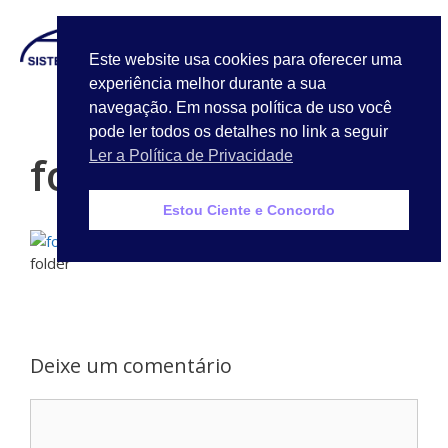
LOGIN
Este website usa cookies para oferecer uma
experiência melhor durante a sua
Quem Somos
navegação. Em nossa política de uso você
pode ler todos os detalhes no link a seguir
folder
Ler a Política de Privacidade
Estou Ciente e Concordo
folder
Deixe um comentário