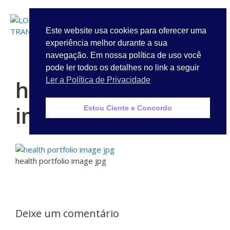
LOGIN
Este website usa cookies para oferecer uma
experiência melhor durante a sua
Quem Somos
navegação. Em nossa política de uso você
pode ler todos os detalhes no link a seguir
health portfolio
Ler a Política de Privacidade
image jpg
Estou Ciente e Concordo
health portfolio image jpg
Deixe um comentário