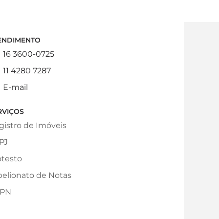
ENDIMENTO
16 3600-0725
11 4280 7287
E-mail
RVIÇOS
gistro de Imóveis
PJ
otesto
belionato de Notas
PN