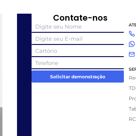
Contate-nos
AT
SE
Solicitar demonstração
Re
TD
Pr
Ta
RC