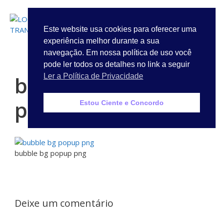
LOGIN
Este website usa cookies para oferecer uma
experiência melhor durante a sua
Quem Somos
navegação. Em nossa política de uso você
pode ler todos os detalhes no link a seguir
bubble bg popup
Ler a Política de Privacidade
png
Estou Ciente e Concordo
bubble bg popup png
Deixe um comentário