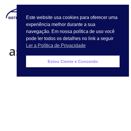
LOGIN
Este website usa cookies para oferecer uma
experiência melhor durante a sua
Quem Somos
navegação. Em nossa política de uso você
pode ler todos os detalhes no link a seguir
asdbrancoico
Ler a Política de Privacidade
Estou Ciente e Concordo