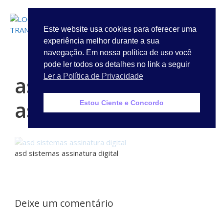
LOGIN
Este website usa cookies para oferecer uma
experiência melhor durante a sua
Quem Somos
navegação. Em nossa política de uso você
pode ler todos os detalhes no link a seguir
asd sistemas
Ler a Política de Privacidade
assinatura digital
Estou Ciente e Concordo
asd sistemas assinatura digital
Deixe um comentário