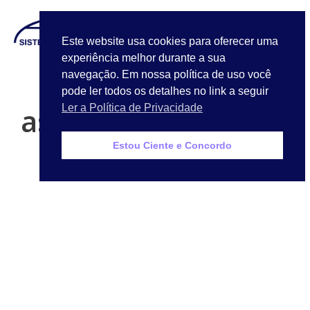
LOGIN
Este website usa cookies para oferecer uma
experiência melhor durante a sua
Quem Somos
navegação. Em nossa política de uso você
pode ler todos os detalhes no link a seguir
asd
Ler a Política de Privacidade
Estou Ciente e Concordo